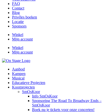
FAQ
Contact
Blog
Privéles boeken
Locatie
Sponsors
Winkel
Mijn account
Winkel
Mijn account
Aanbod
Kampen
Musical
Educatieve Projecten
Koorprojecten
SmOsKoor
Info SmOsKoor
Sponsoring The Road To Broadway Ends –
SmOsKoor
Boek nu je tickets voor onze concerten!