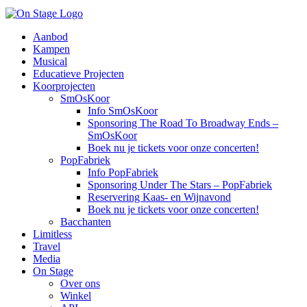
Aanbod
Kampen
Musical
Educatieve Projecten
Koorprojecten
SmOsKoor
Info SmOsKoor
Sponsoring The Road To Broadway Ends –
SmOsKoor
Boek nu je tickets voor onze concerten!
PopFabriek
Info PopFabriek
Sponsoring Under The Stars – PopFabriek
Reservering Kaas- en Wijnavond
Boek nu je tickets voor onze concerten!
Bacchanten
Limitless
Travel
Media
On Stage
Over ons
Winkel