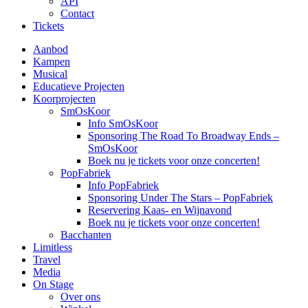
API
Contact
Tickets
Aanbod
Kampen
Musical
Educatieve Projecten
Koorprojecten
SmOsKoor
Info SmOsKoor
Sponsoring The Road To Broadway Ends –
SmOsKoor
Boek nu je tickets voor onze concerten!
PopFabriek
Info PopFabriek
Sponsoring Under The Stars – PopFabriek
Reservering Kaas- en Wijnavond
Boek nu je tickets voor onze concerten!
Bacchanten
Limitless
Travel
Media
On Stage
Over ons