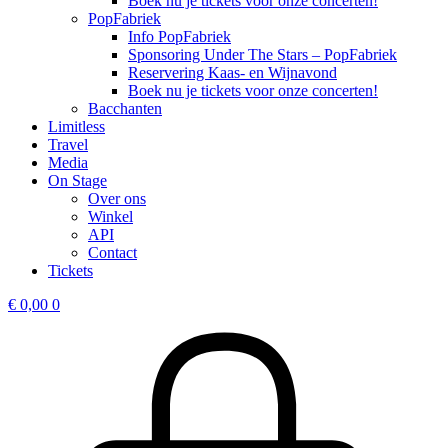
Boek nu je tickets voor onze concerten!
PopFabriek
Info PopFabriek
Sponsoring Under The Stars – PopFabriek
Reservering Kaas- en Wijnavond
Boek nu je tickets voor onze concerten!
Bacchanten
Limitless
Travel
Media
On Stage
Over ons
Winkel
API
Contact
Tickets
€
0,00
0