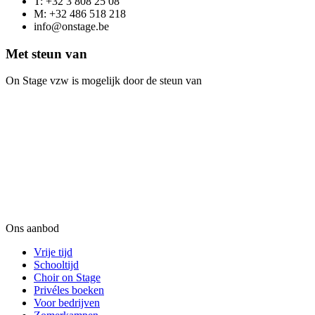
T: +32 3 808 25 08
M: +32 486 518 218
info@onstage.be
Met steun van
On Stage vzw is mogelijk door de steun van
Ons aanbod
Vrije tijd
Schooltijd
Choir on Stage
Privéles boeken
Voor bedrijven